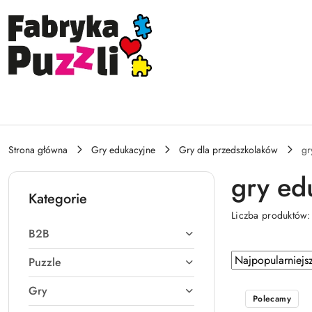
Przejdź do treści głównej
Przejdź do wyszukiwarki
Przejdź do moje konto
Przejdź do menu głównego
Przejdź do stopki
Strona główna
Gry edukacyjne
Gry dla przedszkolaków
gr
gry ed
Kategorie
Liczba produktów
B2B
Zastosowano
Sortuj
Puzzle
według
sortowanie:
Gry
Najpopularniejsz
Polecamy