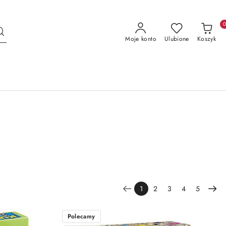
Moje konto
Ulubione
Koszyk
1
2
3
4
5
Polecamy