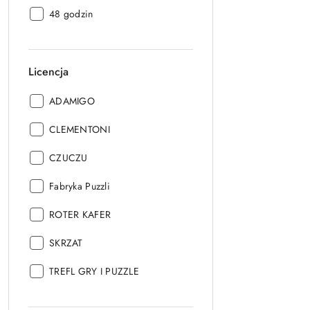
Czas
48 godzin
realizacji:
Licencja
Licencja:
ADAMIGO
Licencja:
CLEMENTONI
Licencja:
CZUCZU
Licencja:
Fabryka Puzzli
Licencja:
ROTER KAFER
Licencja:
SKRZAT
Licencja:
TREFL GRY I PUZZLE