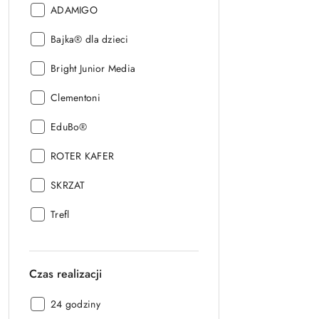
Producent:
ADAMIGO
Producent:
Bajka® dla dzieci
Producent:
Bright Junior Media
Producent:
Clementoni
Producent:
EduBo®
Producent:
ROTER KAFER
Producent:
SKRZAT
Producent:
Trefl
Czas realizacji
Czas
24 godziny
realizacji: