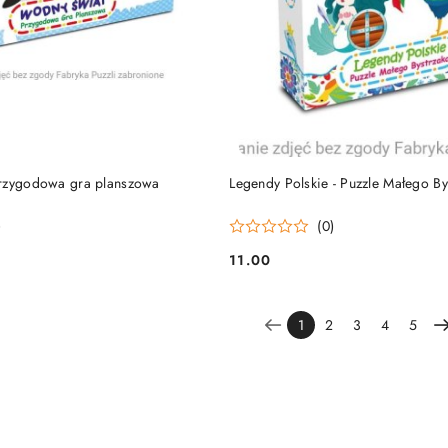
DUKT NIEDOSTĘPNY
PRODUKT NIEDOSTĘP
Przygodowa gra planszowa
Legendy Polskie - Puzzle Małego By
)
(0)
11.00
Cena:
1
2
3
4
5