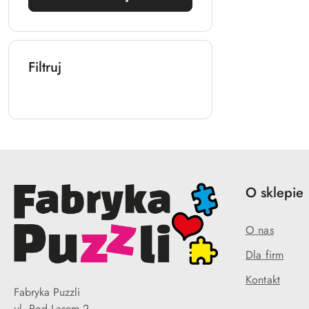
Filtruj
O sklepie
O nas
Dla firm
Kontakt
Fabryka Puzzli
ul. Pod Lasem 2