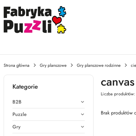
Przejdź do treści głównej
Przejdź do wyszukiwarki
Przejdź do moje konto
Przejdź do menu głównego
Przejdź do stopki
Strona główna
Gry planszowe
Gry planszowe rodzinne
ci
canvas
Kategorie
Liczba produktów
B2B
Brak produktów d
Puzzle
Gry