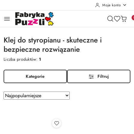
Moje konto
Przejdź do treści głównej
Przejdź do wyszukiwarki
Przejdź do moje konto
Przejdź do menu głównego
Przejdź do stopki
Klej do styropianu - skuteczne i
bezpieczne rozwiązanie
Liczba produktów:
1
Kategorie
Filtruj
Zastosowano
Sortuj
według
sortowanie:
Najpopularniejsze.