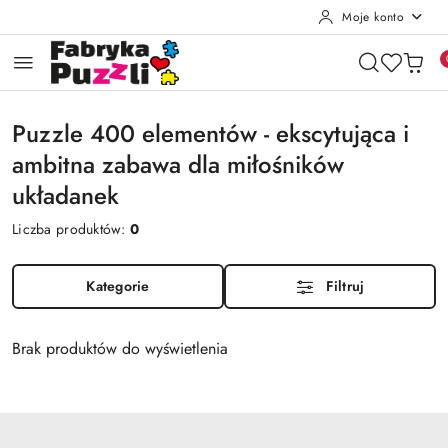
Moje konto
Przejdź do treści głównej
Przejdź do wyszukiwarki
Przejdź do moje konto
Przejdź do menu głównego
Przejdź do stopki
Puzzle 400 elementów - ekscytująca i
ambitna zabawa dla miłośników
układanek
Liczba produktów:
0
Kategorie
Filtruj
Brak produktów do wyświetlenia