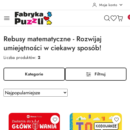
Moje konto
Przejdź do treści głównej
Przejdź do wyszukiwarki
Przejdź do moje konto
Przejdź do menu głównego
Przejdź do stopki
Rebusy matematyczne - Rozwijaj
umiejętności w ciekawy sposób!
Liczba produktów:
2
Kategorie
Filtruj
Zastosowano
Sortuj
według
sortowanie:
Najpopularniejsze.