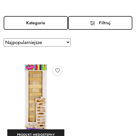
Kategorie
Filtruj
Zastosowano
Sortuj
według
sortowanie:
Najpopularniejsze.
PRODUKT NIEDOSTĘPNY