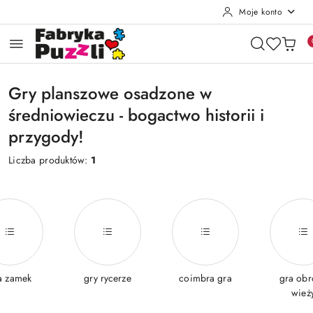
Moje konto
Przejdź do treści głównej
Przejdź do wyszukiwarki
Przejdź do moje konto
Przejdź do menu głównego
Przejdź do stopki
Gry planszowe osadzone w
średniowieczu - bogactwo historii i
przygody!
Liczba produktów:
1
a zamek
gry rycerze
coimbra gra
gra obr
wież