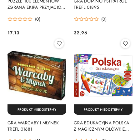
PUZZLE 100 ELEMENTÓW
GRA DOMINO PSI PATROL
ZGRANA EKIPA PRZYJACIÓŁ
TREFL 01895
TREFL 16442
(0)
(0)
17.13
32.96
Cena:
Cena:
PRODUKT NIEDOSTĘPNY
PRODUKT NIEDOSTĘPNY
GRA WARCABY I MŁYNEK
GRA EDUKACYJNA POLSKA
TREFL 01681
Z MAGICZNYM OŁÓWKIEM
TREFL 02114