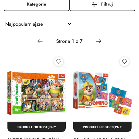
Kategorie
Filtruj
Zastosowano
Sortuj
według
sortowanie:
Najpopularniejsze.
PRODUKT NIEDOSTĘPNY
PRODUKT NIEDOSTĘPNY