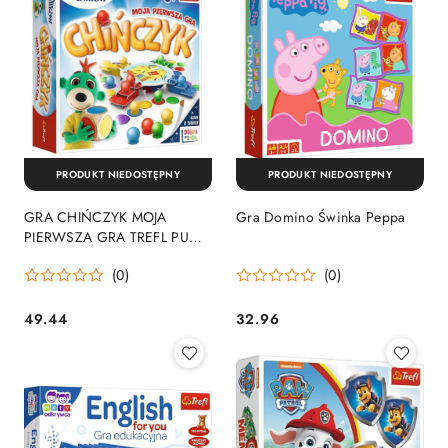
PRODUKT NIEDOSTĘPNY
PRODUKT NIEDOSTĘPNY
GRA CHIŃCZYK MOJA
Gra Domino Świnka Peppa
PIERWSZA GRA TREFL PUD
02056 TR
(0)
(0)
49.44
32.96
Cena:
Cena: