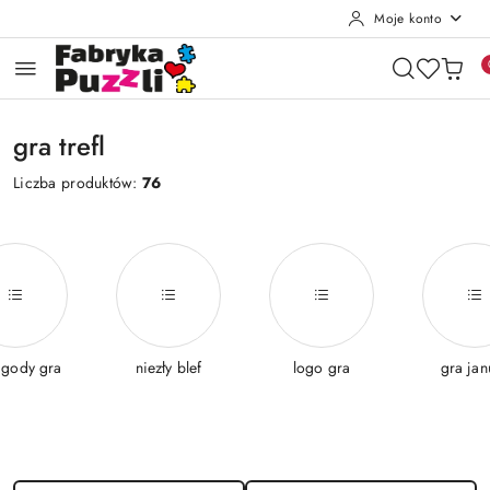
Moje konto
Przejdź do treści głównej
Przejdź do wyszukiwarki
Przejdź do moje konto
Przejdź do menu głównego
Przejdź do stopki
gra trefl
Liczba produktów:
76
agody gra
niezły blef
logo gra
gra jan