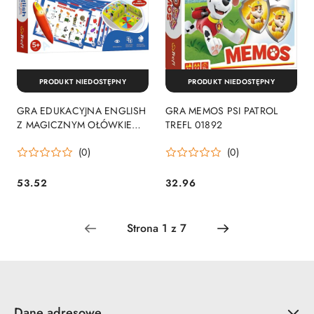
PRODUKT NIEDOSTĘPNY
PRODUKT NIEDOSTĘPNY
GRA EDUKACYJNA ENGLISH
GRA MEMOS PSI PATROL
Z MAGICZNYM OŁÓWKIEM
TREFL 01892
TREFL 02113 TR
(0)
(0)
53.52
32.96
Cena:
Cena:
Dane adresowe