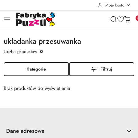
Moje konto
Przejdź do treści głównej
Przejdź do wyszukiwarki
Przejdź do moje konto
Przejdź do menu głównego
Przejdź do stopki
układanka przesuwanka
Liczba produktów:
0
Kategorie
Filtruj
Brak produktów do wyświetlenia
Dane adresowe