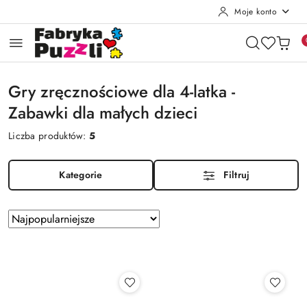
Moje konto
Przejdź do treści głównej
Przejdź do wyszukiwarki
Przejdź do moje konto
Przejdź do menu głównego
Przejdź do stopki
Gry zręcznościowe dla 4-latka -
Zabawki dla małych dzieci
Liczba produktów:
5
Kategorie
Filtruj
Zastosowano
Sortuj
według
sortowanie:
Najpopularniejsze.