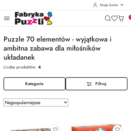
Moje konto
Przejdź do treści głównej
Przejdź do wyszukiwarki
Przejdź do moje konto
Przejdź do menu głównego
Przejdź do stopki
Puzzle 70 elementów - wyjątkowa i
ambitna zabawa dla miłośników
układanek
Liczba produktów:
4
Kategorie
Filtruj
Zastosowano
Sortuj
według
sortowanie:
Najpopularniejsze.