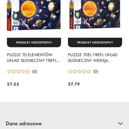
PRODUKT NIEDOSTĘPNY
PRODUKT NIEDOSTĘPNY
PUZZLE 70 ELEMENTÓW
PUZZLE 70EL TREFL UKŁAD
UKŁAD SŁONECZNY TREFL
SŁONECZNY WERSJA
15559
ANGIELSKA PUD TREFL
(0)
(0)
15571 TREF
27.53
27.79
Cena:
Cena:
Dane adresowe