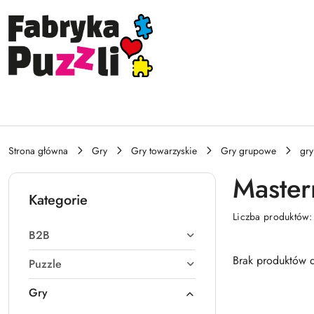
Przejdź do treści głównej
Przejdź do wyszukiwarki
Przejdź do moje konto
Przejdź do menu głównego
Przejdź do stopki
Strona główna
Gry
Gry towarzyskie
Gry grupowe
gry
Master
Kategorie
Liczba produktów
B2B
Brak produktów d
Puzzle
Gry