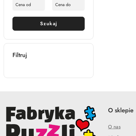
Szukaj
Filtruj
O sklepie
O nas