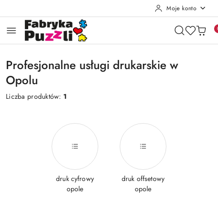
Moje konto
Przejdź do treści głównej
Przejdź do wyszukiwarki
Przejdź do moje konto
Przejdź do menu głównego
Przejdź do stopki
Profesjonalne usługi drukarskie w
Opolu
Liczba produktów:
1
druk cyfrowy
druk offsetowy
opole
opole