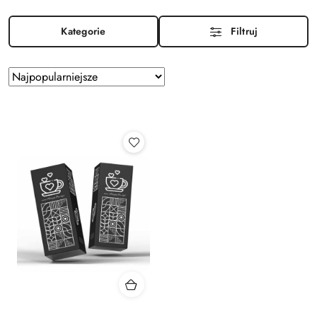
Kategorie
Filtruj
Zastosowano
Sortuj
według
sortowanie:
Najpopularniejsze.