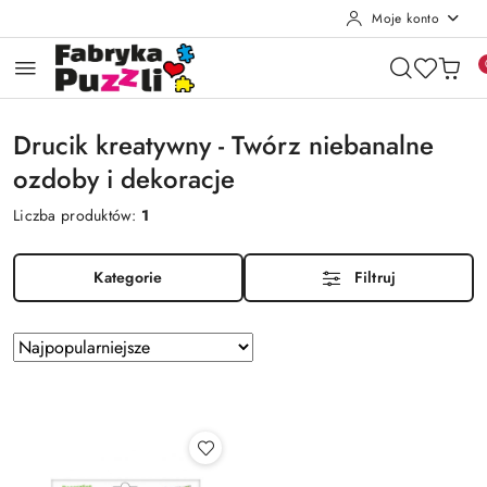
Moje konto
Przejdź do treści głównej
Przejdź do wyszukiwarki
Przejdź do moje konto
Przejdź do menu głównego
Przejdź do stopki
Drucik kreatywny - Twórz niebanalne
ozdoby i dekoracje
Liczba produktów:
1
Kategorie
Filtruj
Zastosowano
Sortuj
według
sortowanie:
Najpopularniejsze.