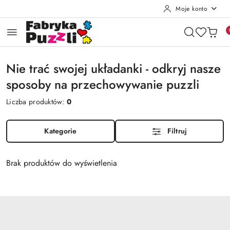
Moje konto
Przejdź do treści głównej
Przejdź do wyszukiwarki
Przejdź do moje konto
Przejdź do menu głównego
Przejdź do stopki
Nie trać swojej układanki - odkryj nasze
sposoby na przechowywanie puzzli
Liczba produktów:
0
Kategorie
Filtruj
Brak produktów do wyświetlenia