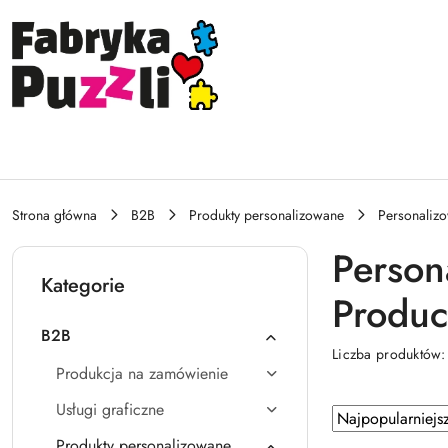
Przejdź do treści głównej
Przejdź do wyszukiwarki
Przejdź do moje konto
Przejdź do menu głównego
Przejdź do stopki
Strona główna
B2B
Produkty personalizowane
Personaliz
Person
Kategorie
Produc
B2B
Liczba produktów
Produkcja na zamówienie
Usługi graficzne
Zastosowano
Sortuj
według
sortowanie:
Produkty personalizowane