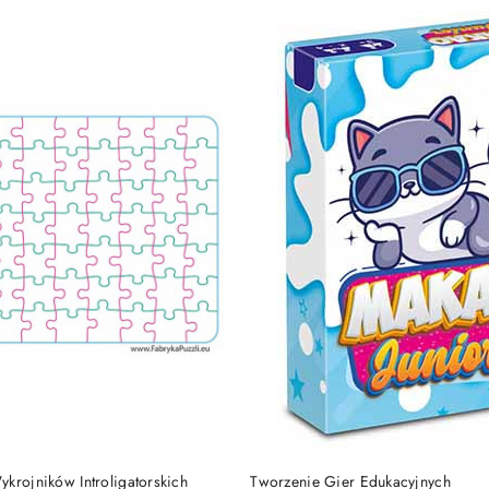
e.
DO KOSZYKA
DO KOSZYKA
krojników Introligatorskich
Tworzenie Gier Edukacyjnych