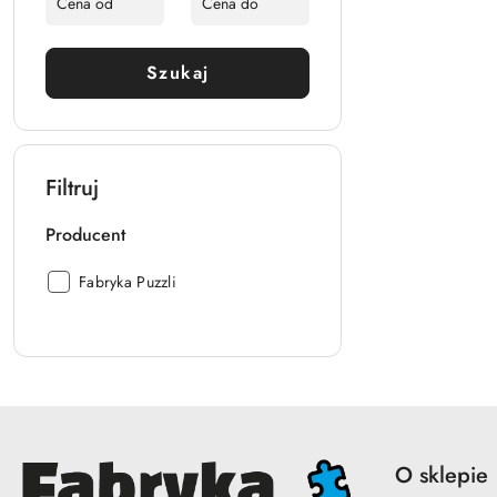
Szukaj
Filtruj
Producent
Producent:
Fabryka Puzzli
O sklepie