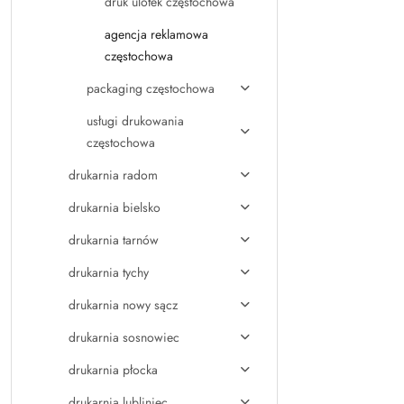
druk ulotek częstochowa
agencja reklamowa
częstochowa
packaging częstochowa
usługi drukowania
częstochowa
drukarnia radom
drukarnia bielsko
drukarnia tarnów
drukarnia tychy
drukarnia nowy sącz
drukarnia sosnowiec
drukarnia płocka
drukarnia lubliniec