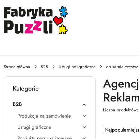
Przejdź do treści głównej
Przejdź do wyszukiwarki
Przejdź do moje konto
Przejdź do menu głównego
Przejdź do stopki
Strona główna
B2B
Usługi poligraficzne
drukarnia często
Agencj
Kategorie
Rekla
B2B
Liczba produktów
Produkcja na zamówienie
Usługi graficzne
Zastosowano
Sortuj
według
sortowanie:
Produkty personalizowane