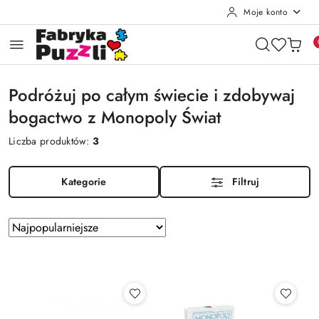
Moje konto
Przejdź do treści głównej
Przejdź do wyszukiwarki
Przejdź do moje konto
Przejdź do menu głównego
Przejdź do stopki
Podróżuj po całym świecie i zdobywaj
bogactwo z Monopoly Świat
Liczba produktów:
3
Kategorie
Filtruj
Zastosowano
Sortuj
według
sortowanie:
Najpopularniejsze.