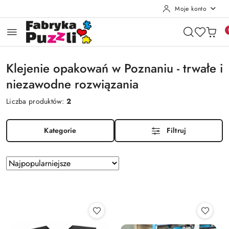
Moje konto
Przejdź do treści głównej
Przejdź do wyszukiwarki
Przejdź do moje konto
Przejdź do menu głównego
Przejdź do stopki
Klejenie opakowań w Poznaniu - trwałe i
niezawodne rozwiązania
Liczba produktów:
2
Kategorie
Filtruj
Zastosowano
Sortuj
według
sortowanie:
Najpopularniejsze.