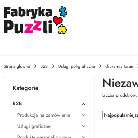
Przejdź do treści głównej
Przejdź do wyszukiwarki
Przejdź do moje konto
Przejdź do menu głównego
Przejdź do stopki
Strona główna
B2B
Usługi poligraficzne
drukarnia toruń
Niezaw
Kategorie
Liczba produktów
B2B
Zastosowano
Sortuj
Produkcja na zamówienie
według
sortowanie:
Usługi graficzne
Najpopularniejsz
Produkty personalizowane