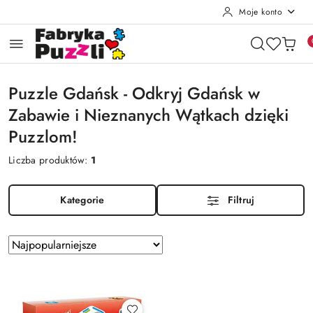
Moje konto
Przejdź do treści głównej
Przejdź do wyszukiwarki
Przejdź do moje konto
Przejdź do menu głównego
Przejdź do stopki
Puzzle Gdańsk - Odkryj Gdańsk w
Zabawie i Nieznanych Wątkach dzięki
Puzzlom!
Liczba produktów:
1
Kategorie
Filtruj
Zastosowano
Sortuj
według
sortowanie:
Najpopularniejsze.