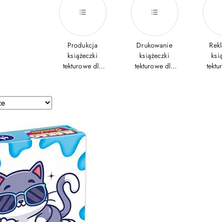
Produkcja
Drukowanie
Rek
książeczki
książeczki
ksi
tekturowe dla
tekturowe dla
tektu
dzieci
dzieci
d
e.