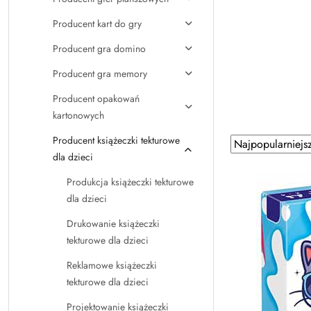
Producent kart do gry
Producent gra domino
Producent gra memory
Producent opakowań
kartonowych
Producent książeczki tekturowe
Zastosowano
Sortuj
dla dzieci
według
sortowanie:
Najpopularniejsz
Produkcja książeczki tekturowe
dla dzieci
Drukowanie książeczki
tekturowe dla dzieci
Reklamowe książeczki
tekturowe dla dzieci
Projektowanie książeczki