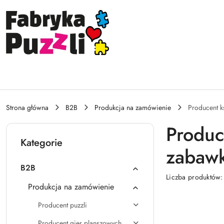
Przejdź do treści głównej
Przejdź do wyszukiwarki
Przejdź do moje konto
Przejdź do menu głównego
Przejdź do stopki
Strona główna
B2B
Produkcja na zamówienie
Producent ks
Produc
Kategorie
zabawk
B2B
Liczba produktów
Produkcja na zamówienie
Producent puzzli
Producent gier planszowych