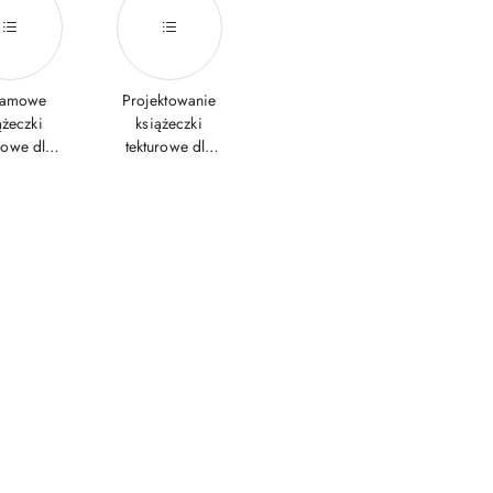
lamowe
Projektowanie
ążeczki
książeczki
rowe dla
tekturowe dla
zieci
dzieci