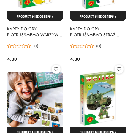
PRODUKT NIEDOSTĘPNY
PRODUKT NIEDOSTĘPNY
KARTY DO GRY
KARTY DO GRY
PIOTRUŚ&MEMO WARZYWA-
PIOTRUŚ&MEMO STRAŻ
OWOCE ALX PUD
POŻARNA ALX PUD
(0)
(0)
ALEXANDER 026122 ALX
ALEXANDER 026115 ALX
4.30
4.30
Cena:
Cena:
PRODUKT NIEDOSTĘPNY
PRODUKT NIEDOSTĘPNY