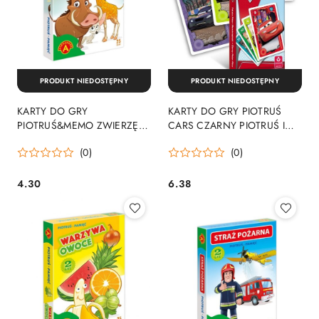
PRODUKT NIEDOSTĘPNY
PRODUKT NIEDOSTĘPNY
KARTY DO GRY
KARTY DO GRY PIOTRUŚ
PIOTRUŚ&MEMO ZWIERZĘTA
CARS CZARNY PIOTRUŚ I
ALX PUD ALEXANDER
MEMO P20PUD
(0)
(0)
026146 ALX
CARTAMUNDI 1289001125
4.30
6.38
Cena:
Cena: