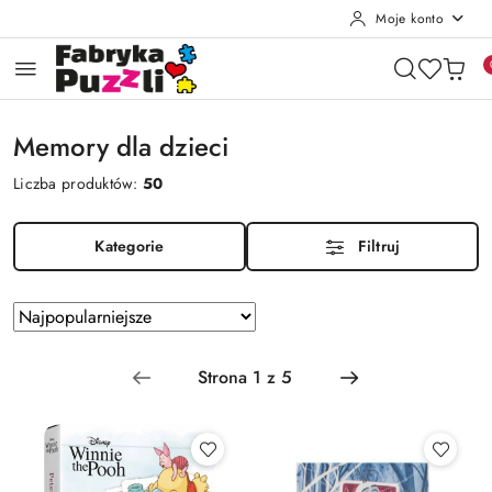
Moje konto
Przejdź do treści głównej
Przejdź do wyszukiwarki
Przejdź do moje konto
Przejdź do menu głównego
Przejdź do stopki
Memory dla dzieci
Liczba produktów:
50
Kategorie
Filtruj
Zastosowano
Sortuj
według
sortowanie:
Najpopularniejsze.