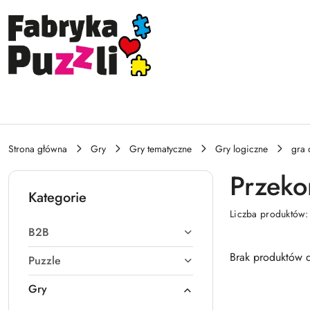
Przejdź do treści głównej
Przejdź do wyszukiwarki
Przejdź do moje konto
Przejdź do menu głównego
Przejdź do stopki
Strona główna
Gry
Gry tematyczne
Gry logiczne
gra 
Przekon
Kategorie
Liczba produktów
B2B
Brak produktów d
Puzzle
Gry