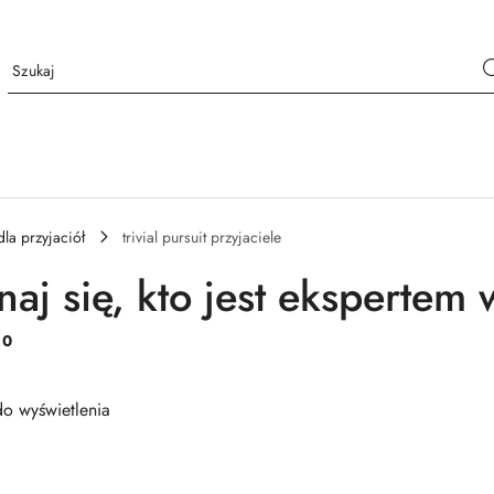
dla przyjaciół
trivial pursuit przyjaciele
aj się, kto jest ekspertem w
:
0
o wyświetlenia