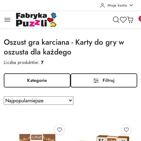
Moje konto
Przejdź do treści głównej
Przejdź do wyszukiwarki
Przejdź do moje konto
Przejdź do menu głównego
Przejdź do stopki
Oszust gra karciana - Karty do gry w
oszusta dla każdego
Liczba produktów:
7
Kategorie
Filtruj
Zastosowano
Sortuj
według
sortowanie:
Najpopularniejsze.