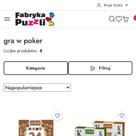
Moje konto
Przejdź do treści głównej
Przejdź do wyszukiwarki
Przejdź do moje konto
Przejdź do menu głównego
Przejdź do stopki
gra w poker
Liczba produktów:
5
Kategorie
Filtruj
Zastosowano
Sortuj
według
sortowanie:
Najpopularniejsze.