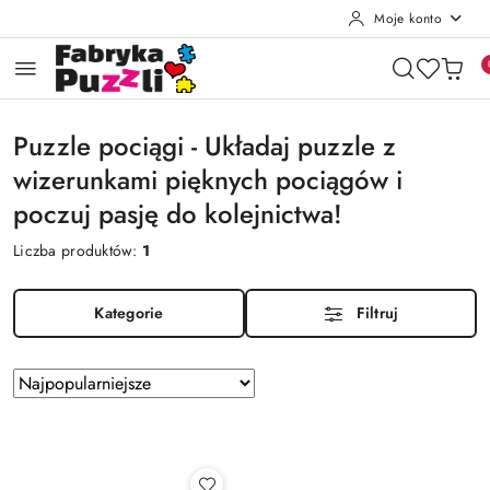
Moje konto
Przejdź do treści głównej
Przejdź do wyszukiwarki
Przejdź do moje konto
Przejdź do menu głównego
Przejdź do stopki
Puzzle pociągi - Układaj puzzle z
wizerunkami pięknych pociągów i
poczuj pasję do kolejnictwa!
Liczba produktów:
1
Kategorie
Filtruj
Zastosowano
Sortuj
według
sortowanie:
Najpopularniejsze.