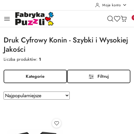
Moje konto
Przejdź do treści głównej
Przejdź do wyszukiwarki
Przejdź do moje konto
Przejdź do menu głównego
Przejdź do stopki
Druk Cyfrowy Konin - Szybki i Wysokiej
Jakości
Liczba produktów:
1
Kategorie
Filtruj
Zastosowano
Sortuj
według
sortowanie:
Najpopularniejsze.