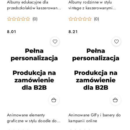
Albumy edukacyjne dla
Albumy rodzinne w stylu
przedszkolaków kaszerowane
vintage z kaszerowanymi
format A4
okładkami i przegródkami
(0)
(0)
8.01
8.21
Cena:
Cena:
Animowane elementy
Animowane GIFy i banery do
graficzne w stylu doodle do
kampanii online
stron i prezentacji