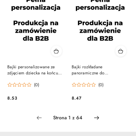
Bajki personalizowane ze
Bajki rozkładane
zdjęciem dziecka na końcu
panoramiczne do
każdej historyjki
opowiadania w grupie
(0)
(0)
przedszkolnej
8.53
8.47
Cena:
Cena: