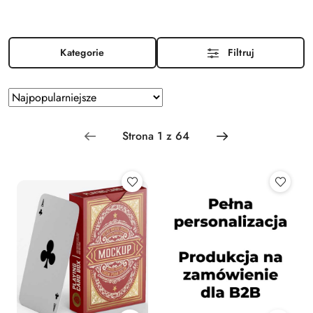
Kategorie
Filtruj
Zastosowano
Sortuj
według
sortowanie:
Najpopularniejsze.