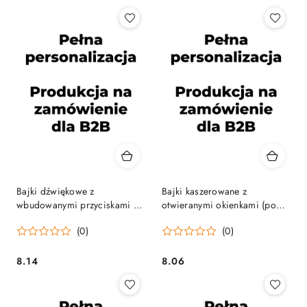
Cena:
Cena:
Bajki dźwiękowe z
Bajki kaszerowane z
wbudowanymi przyciskami w
otwieranymi okienkami (pop-
sztywnej oprawie
upy)
(0)
(0)
8.14
8.06
Cena:
Cena: