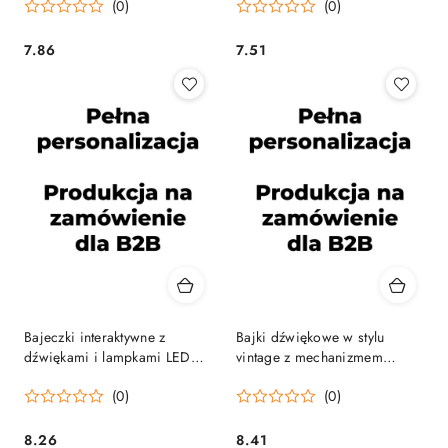
(0)
(0)
7.86
7.51
Cena:
Cena:
Bajeczki interaktywne z
Bajki dźwiękowe w stylu
dźwiękami i lampkami LED
vintage z mechanizmem
sztywne strony
nakręcanym (pozytywka)
(0)
(0)
8.26
8.41