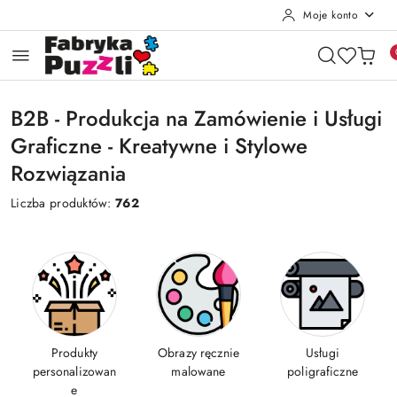
Moje konto
Przejdź do treści głównej
Przejdź do wyszukiwarki
Przejdź do moje konto
Przejdź do menu głównego
Przejdź do stopki
B2B - Produkcja na Zamówienie i Usługi
Graficzne - Kreatywne i Stylowe
Rozwiązania
Liczba produktów:
762
Produkty
Obrazy ręcznie
Usługi
personalizowan
malowane
poligraficzne
e