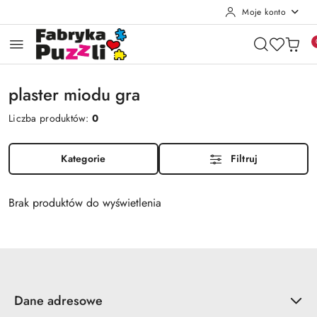
Moje konto
Przejdź do treści głównej
Przejdź do wyszukiwarki
Przejdź do moje konto
Przejdź do menu głównego
Przejdź do stopki
plaster miodu gra
Liczba produktów:
0
Kategorie
Filtruj
Brak produktów do wyświetlenia
Dane adresowe