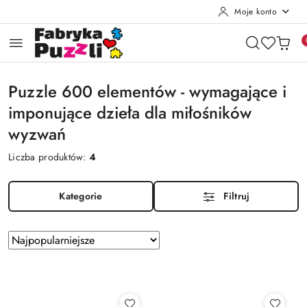
Moje konto
Przejdź do treści głównej
Przejdź do wyszukiwarki
Przejdź do moje konto
Przejdź do menu głównego
Przejdź do stopki
Puzzle 600 elementów - wymagające i
imponujące dzieła dla miłośników
wyzwań
Liczba produktów:
4
Kategorie
Filtruj
Zastosowano
Sortuj
według
sortowanie:
Najpopularniejsze.