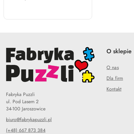
O sklepie
O nas
Dla firm
Kontakt
Fabryka Puzzli
ul. Pod Lasem 2
34-100 Jaroszowice
biuro@fabrykapuzzli.pl
(+48) 667 873 384