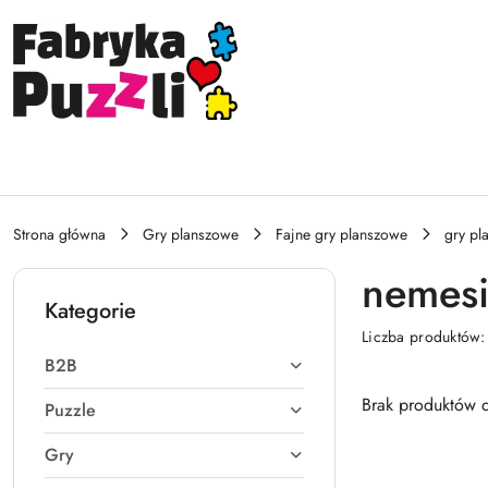
Przejdź do treści głównej
Przejdź do wyszukiwarki
Przejdź do moje konto
Przejdź do menu głównego
Przejdź do stopki
Strona główna
Gry planszowe
Fajne gry planszowe
gry pl
nemesi
Kategorie
Liczba produktów
B2B
Brak produktów d
Puzzle
Gry