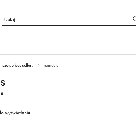
anszowe bestsellery
nemesis
s
:
0
o wyświetlenia