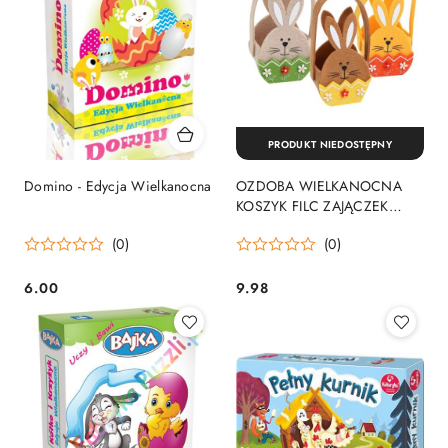
PRODUKT NIEDOSTĘPNY
Domino - Edycja Wielkanocna
OZDOBA WIELKANOCNA
KOSZYK FILC ZAJĄCZEK
ARPEX WK7491 ARPEX
(0)
(0)
6.00
9.98
Cena:
Cena: