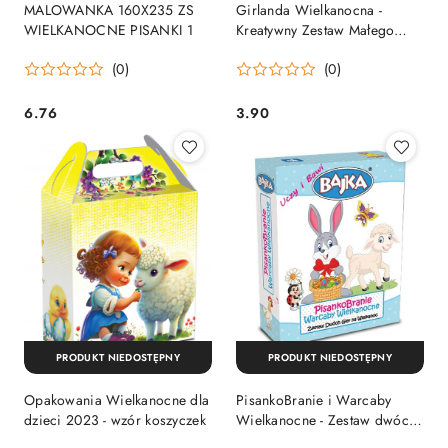
MALOWANKA 160X235 ZS
Girlanda Wielkanocna -
WIELKANOCNE PISANKI 1
Kreatywny Zestaw Małego
Bystrzaka
(0)
(0)
6.76
3.90
Cena:
Cena:
PRODUKT NIEDOSTĘPNY
PRODUKT NIEDOSTĘPNY
Opakowania Wielkanocne dla
PisankoBranie i Warcaby
dzieci 2023 - wzór koszyczek
Wielkanocne - Zestaw dwóch
gier na Wielkanoc