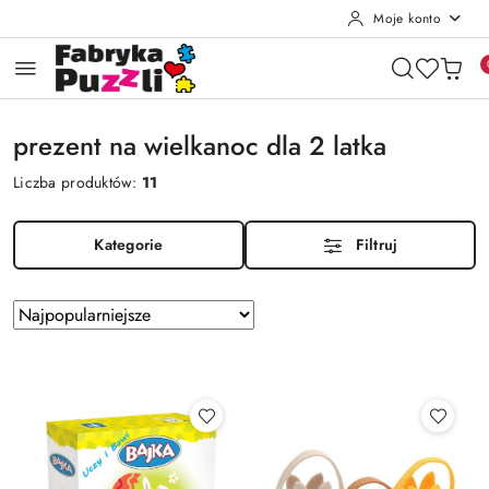
Moje konto
Przejdź do treści głównej
Przejdź do wyszukiwarki
Przejdź do moje konto
Przejdź do menu głównego
Przejdź do stopki
prezent na wielkanoc dla 2 latka
Liczba produktów:
11
Kategorie
Filtruj
Zastosowano
Sortuj
według
sortowanie:
Najpopularniejsze.