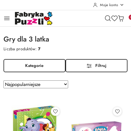
Moje konto
Przejdź do treści głównej
Przejdź do wyszukiwarki
Przejdź do moje konto
Przejdź do menu głównego
Przejdź do stopki
Gry dla 3 latka
Liczba produktów:
7
Kategorie
Filtruj
Zastosowano
Sortuj
według
sortowanie:
Najpopularniejsze.