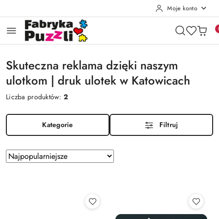
Moje konto
Przejdź do treści głównej
Przejdź do wyszukiwarki
Przejdź do moje konto
Przejdź do menu głównego
Przejdź do stopki
Skuteczna reklama dzięki naszym
ulotkom | druk ulotek w Katowicach
Liczba produktów:
2
Kategorie
Filtruj
Zastosowano
Sortuj
według
sortowanie:
Najpopularniejsze.