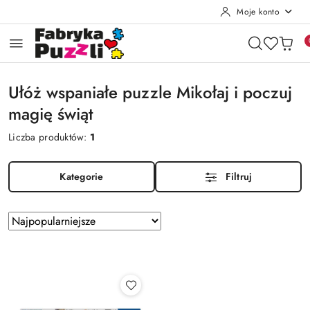
Moje konto
Przejdź do treści głównej
Przejdź do wyszukiwarki
Przejdź do moje konto
Przejdź do menu głównego
Przejdź do stopki
Ułóż wspaniałe puzzle Mikołaj i poczuj
magię świąt
Liczba produktów:
1
Kategorie
Filtruj
Zastosowano
Sortuj
według
sortowanie:
Najpopularniejsze.