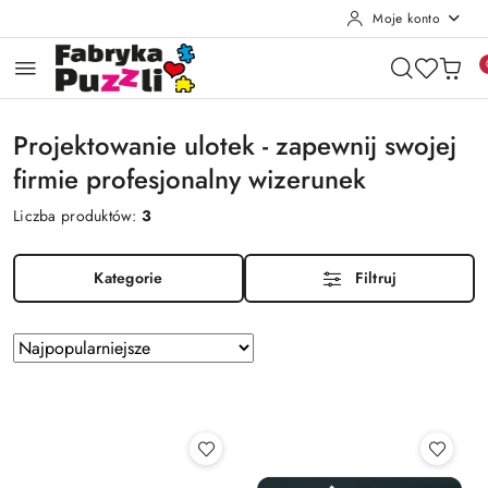
Moje konto
Przejdź do treści głównej
Przejdź do wyszukiwarki
Przejdź do moje konto
Przejdź do menu głównego
Przejdź do stopki
Projektowanie ulotek - zapewnij swojej
firmie profesjonalny wizerunek
Liczba produktów:
3
Kategorie
Filtruj
Zastosowano
Sortuj
według
sortowanie:
Najpopularniejsze.