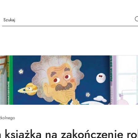
zkolnego
a książka na zakończenie r