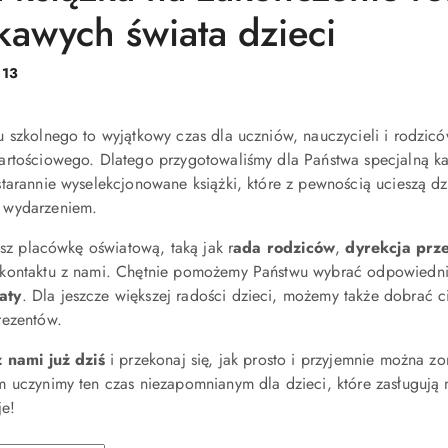
ekawych świata dzieci
:
13
 szkolnego to wyjątkowy czas dla uczniów, nauczycieli i rodzic
artościowego. Dlatego przygotowaliśmy dla Państwa specjalną ka
tarannie wyselekcjonowane książki, które z pewnością ucieszą dz
 wydarzeniem.
jesz placówkę oświatową, taką jak r
ada rodziców
,
dyrekcja prz
kontaktu z nami. Chętnie pomożemy Państwu wybrać odpowiednie
aty
. Dla jeszcze większej radości dzieci, możemy także dobrać 
rezentów.
z nami już dziś
i przekonaj się, jak prosto i przyjemnie można 
 uczynimy ten czas niezapomnianym dla dzieci, które zasługują 
je!