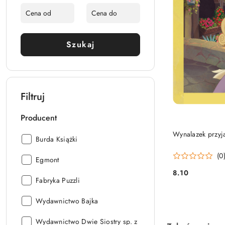
Szukaj
Filtruj
Producent
Wynalazek przyja
Producent:
Burda Książki
(0
Producent:
Egmont
8.10
Cena:
Producent:
Fabryka Puzzli
Producent:
Wydawnictwo Bajka
Producent:
Wydawnictwo Dwie Siostry sp. z