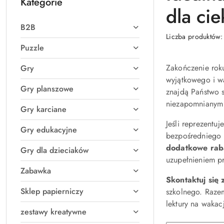
Kategorie
dla ci
B2B
Liczba produktów
Puzzle
Zakończenie roku
Gry
wyjątkowego i w
Gry planszowe
znajdą Państwo s
niezapomnianym
Gry karciane
Jeśli reprezentu
Gry edukacyjne
bezpośredniego 
dodatkowe rab
Gry dla dzieciaków
uzupełnieniem p
Zabawka
Skontaktuj się 
Sklep papierniczy
szkolnego. Razem
lektury na wakac
zestawy kreatywne