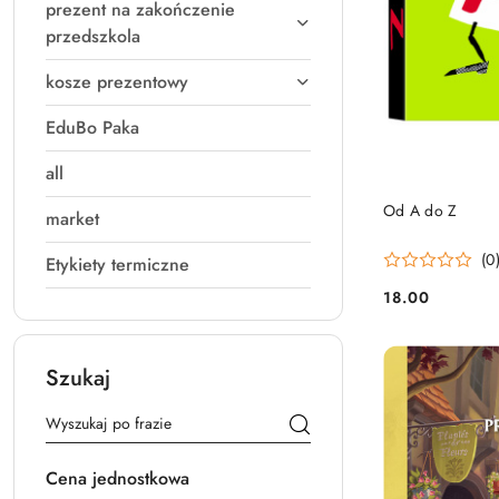
prezent na zakończenie
przedszkola
kosze prezentowy
EduBo Paka
all
Od A do Z
market
(0
Etykiety termiczne
18.00
Cena:
Szukaj
Cena jednostkowa