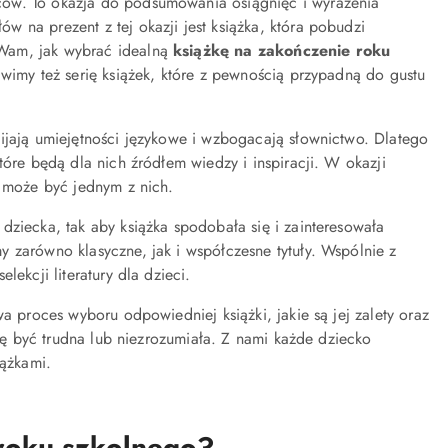
iców. To okazja do podsumowania osiągnięć i wyrażenia
 na prezent z tej okazji jest książka, która pobudzi
 Wam, jak wybrać idealną
książkę na zakończenie roku
awimy też serię książek, które z pewnością przypadną do gustu
ijają umiejętności językowe i wzbogacają słownictwo. Dlatego
tóre będą dla nich źródłem wiedzy i inspiracji. W okazji
a może być jednym z nich.
dziecka, tak aby książka spodobała się i zainteresowała
 zarówno klasyczne, jak i współczesne tytuły. Wspólnie z
ekcji literatury dla dzieci.
a proces wyboru odpowiedniej książki, jakie są jej zalety oraz
się być trudna lub niezrozumiała. Z nami każde dziecko
iążkami.
 roku szkolnego?