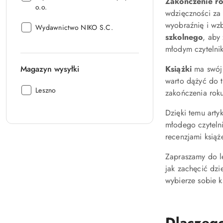
Zakończenie ro
o.o.
wdzięczności za 
wyobraźnię i wz
Producent:
Wydawnictwo NIKO S.C.
szkolnego
, aby
młodym czytelni
Magazyn wysyłki
Książki
ma swój 
warto dążyć do t
Magazyn
Leszno
zakończenia roku
wysyłki:
Dzięki temu arty
młodego czytelni
recenzjami książ
Zapraszamy do le
jak zachęcić dzi
wybierze sobie k
Dlaczego