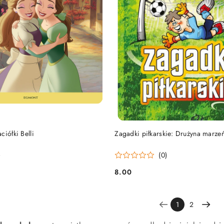
DO KOSZYKA
DO KOSZYKA
ciółki Belli
Zagadki piłkarskie: Drużyna marze
)
(0)
8.00
Cena:
1
2