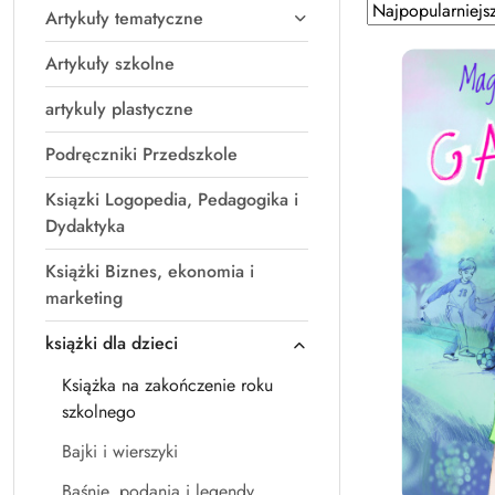
Zastosowano
Sortuj
Artykuły tematyczne
według
sortowanie:
Najpopularniejsz
Artykuły szkolne
artykuly plastyczne
Podręczniki Przedszkole
Ksiązki Logopedia, Pedagogika i
Dydaktyka
Książki Biznes, ekonomia i
marketing
książki dla dzieci
Książka na zakończenie roku
szkolnego
Bajki i wierszyki
Baśnie, podania i legendy