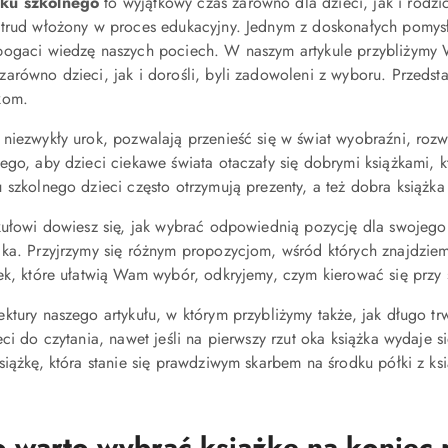
ku szkolnego
to wyjątkowy czas zarówno dla dzieci, jak i rodz
trud włożony w proces edukacyjny. Jednym z doskonałych pomysłów
bogaci wiedzę naszych pociech. W naszym artykule przybliżymy
 zarówno dzieci, jak i dorośli, byli zadowoleni z wyboru. Przedst
kom.
niezwykły urok, pozwalają przenieść się w świat wyobraźni, rozw
ego, aby dzieci ciekawe świata otaczały się dobrymi książkami, k
 szkolnego dzieci często otrzymują prezenty, a też dobra książk
kułowi dowiesz się, jak wybrać odpowiednią pozycję dla swojego 
ka. Przyjrzymy się różnym propozycjom, wśród których znajdziemy
ek, które ułatwią Wam wybór, odkryjemy, czym kierować się przy sel
ktury naszego artykułu, w którym przybliżymy także, jak długo trw
eci do czytania, nawet jeśli na pierwszy rzut oka książka wydaje 
siążkę, która stanie się prawdziwym skarbem na środku półki z ks
 warto wybrać książkę na koniec