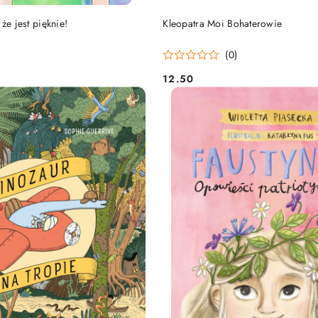
DO KOSZYKA
DO KOSZYKA
że jest pięknie!
Kleopatra Moi Bohaterowie
)
(0)
12.50
Cena: