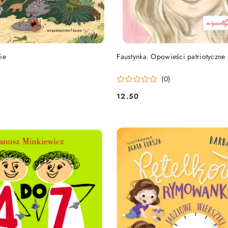
DO KOSZYKA
DO KOSZYKA
ie
Faustynka. Opowieści patriotyczne
)
(0)
12.50
Cena: