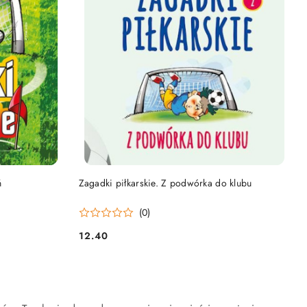
DO KOSZYKA
ń
Zagadki piłkarskie. Z podwórka do klubu
(0)
12.40
Cena: