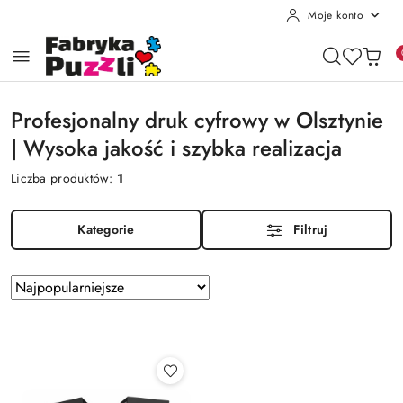
Moje konto
Przejdź do treści głównej
Przejdź do wyszukiwarki
Przejdź do moje konto
Przejdź do menu głównego
Przejdź do stopki
Profesjonalny druk cyfrowy w Olsztynie
| Wysoka jakość i szybka realizacja
Liczba produktów:
1
Kategorie
Filtruj
Zastosowano
Sortuj
według
sortowanie:
Najpopularniejsze.