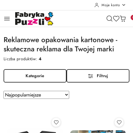
Moje konto
Przejdź do treści głównej
Przejdź do wyszukiwarki
Przejdź do moje konto
Przejdź do menu głównego
Przejdź do stopki
Reklamowe opakowania kartonowe -
skuteczna reklama dla Twojej marki
Liczba produktów:
4
Kategorie
Filtruj
Zastosowano
Sortuj
według
sortowanie:
Najpopularniejsze.