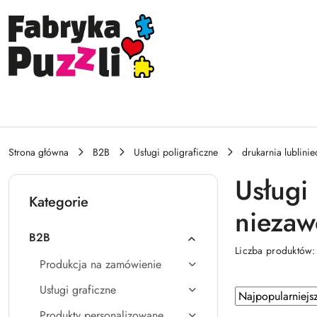
Przejdź do treści głównej
Przejdź do wyszukiwarki
Przejdź do moje konto
Przejdź do menu głównego
Przejdź do stopki
Strona główna
B2B
Usługi poligraficzne
drukarnia lublinie
Usługi
Kategorie
niezaw
B2B
Liczba produktów
Produkcja na zamówienie
Usługi graficzne
Zastosowano
Sortuj
według
sortowanie:
Produkty personalizowane