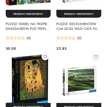
PRODUKT NIEDOSTĘPNY
PRODUKT NIEDOSTĘPNY
PUZZLE 1000EL NA TROPIE
PUZZLE 500 ELEMENTÓW
DINOZAURÓW PUD TREFL
CLM 35126 WILD CATS PUD
10727 TR
CLEMENTONI 35126 CLM
(0)
(0)
CLEMENTONI
30.00
22.83
Cena:
Cena:
PRODUKT NIEDOSTĘPNY
PRODUKT NIEDOSTĘPNY