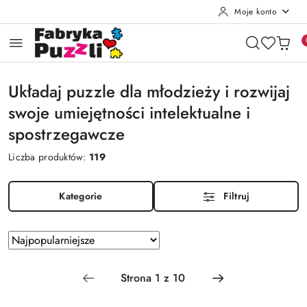
Moje konto
Przejdź do treści głównej
Przejdź do wyszukiwarki
Przejdź do moje konto
Przejdź do menu głównego
Przejdź do stopki
Układaj puzzle dla młodzieży i rozwijaj
swoje umiejętności intelektualne i
spostrzegawcze
Liczba produktów:
119
Kategorie
Filtruj
Zastosowano
Sortuj
według
sortowanie:
Najpopularniejsze.