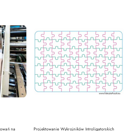
DO KOSZYKA
kowań na
Projektowanie Wykrojników Introligatorskich