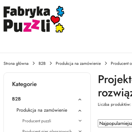
Przejdź do treści głównej
Przejdź do wyszukiwarki
Przejdź do moje konto
Przejdź do menu głównego
Przejdź do stopki
Strona główna
B2B
Produkcja na zamówienie
Producent 
Projek
Kategorie
rozwią
B2B
Liczba produktów
Produkcja na zamówienie
Producent puzzli
Zastosowano
Sortuj
według
sortowanie:
Producent gier planszowych