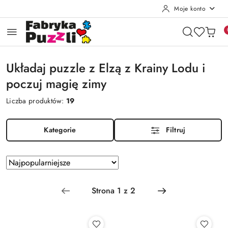
Moje konto
Przejdź do treści głównej
Przejdź do wyszukiwarki
Przejdź do moje konto
Przejdź do menu głównego
Przejdź do stopki
Układaj puzzle z Elzą z Krainy Lodu i
poczuj magię zimy
Liczba produktów:
19
Kategorie
Filtruj
Zastosowano
Sortuj
według
sortowanie:
Najpopularniejsze.