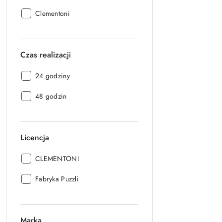
Producent:
Clementoni
Czas realizacji
Czas
24 godziny
realizacji:
Czas
48 godzin
realizacji:
Licencja
Licencja:
CLEMENTONI
Licencja:
Fabryka Puzzli
Marka