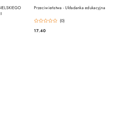
NY
PRODUKT NIEDOSTĘPNY
IELSKIEGO
Przeciwieństwa - Układanka edukacyjna
I
(0)
17.40
Cena: