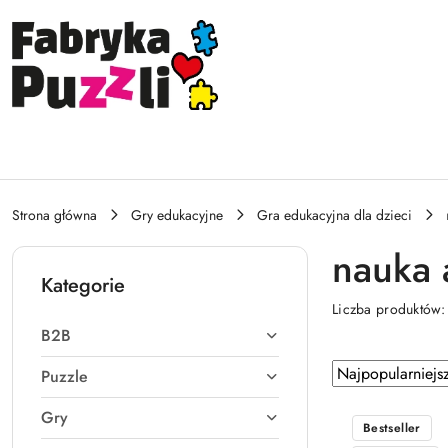
Przejdź do treści głównej
Przejdź do wyszukiwarki
Przejdź do moje konto
Przejdź do menu głównego
Przejdź do stopki
Strona główna
Gry edukacyjne
Gra edukacyjna dla dzieci
nauka 
Kategorie
Liczba produktów
B2B
Zastosowano
Sortuj
Puzzle
według
sortowanie:
Gry
Najpopularniejsz
Bestseller