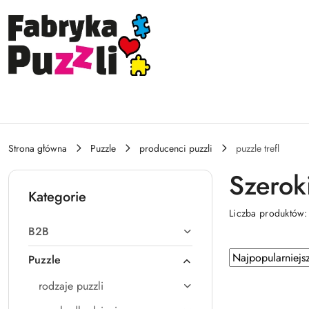
Przejdź do treści głównej
Przejdź do wyszukiwarki
Przejdź do moje konto
Przejdź do menu głównego
Przejdź do stopki
Strona główna
Puzzle
producenci puzzli
puzzle trefl
Szeroki
Kategorie
Liczba produktów
B2B
Zastosowano
Sortuj
Puzzle
według
sortowanie:
rodzaje puzzli
Najpopularniejsz