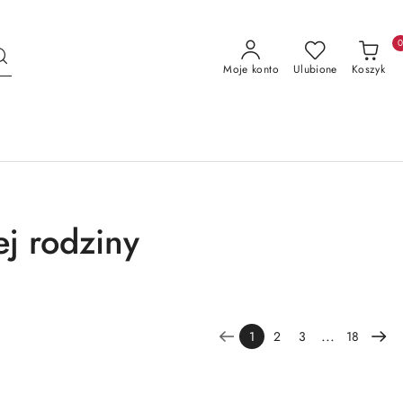
Moje konto
Ulubione
Koszyk
ej rodziny
...
1
2
3
18