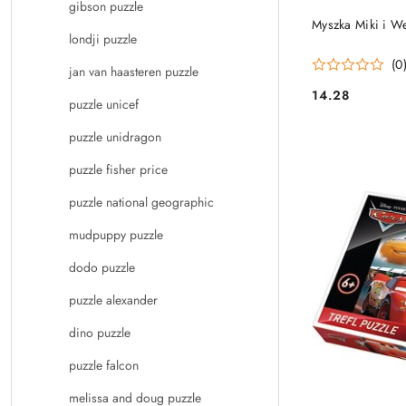
gibson puzzle
PRO
Myszka Miki i We
londji puzzle
(0
jan van haasteren puzzle
14.28
Cena:
puzzle unicef
puzzle unidragon
puzzle fisher price
puzzle national geographic
mudpuppy puzzle
dodo puzzle
puzzle alexander
dino puzzle
puzzle falcon
melissa and doug puzzle