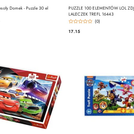
DUKT NIEDOSTĘPNY
PRODUKT NIEDOSTĘP
soły Domek - Puzzle 30 el
PUZZLE 100 ELEMENTÓW LOL ZD
LALECZEK TREFL 16443
)
(0)
17.15
Cena: