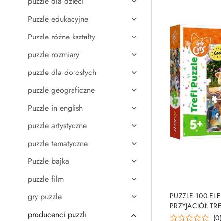
puzzle dla dzieci
Puzzle edukacyjne
Puzzle różne kształty
puzzle rozmiary
puzzle dla dorosłych
puzzle geograficzne
Puzzle in english
puzzle artystyczne
puzzle tematyczne
Puzzle bajka
puzzle film
PRO
gry puzzle
PUZZLE 100 E
PRZYJACIÓŁ TRE
producenci puzzli
(0