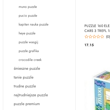
muno puzzle
pucio puzzle
PRO
kapitan nauka puzzle
PUZZLE 160 E
CARS 3 TREFL 
heye puzzle
(0
puzzle wasgij
17.15
Cena:
puzzle grafika
crocodile creek
śmieszne puzzle
tanie puzzle
trudne puzzle
najtrudniejsze puzzle
puzzle premium