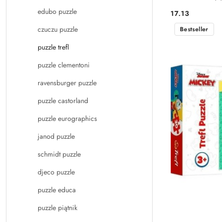
edubo puzzle
17.13
Cena:
czuczu puzzle
Bestseller
puzzle trefl
puzzle clementoni
ravensburger puzzle
puzzle castorland
puzzle eurographics
janod puzzle
schmidt puzzle
djeco puzzle
puzzle educa
puzzle piątnik