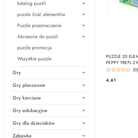
katalog puzzli
puzzle ilość elementów
Puzzle przeznaczenie
Akcesoria do puzzli
puzzle promocja
PRO
PUZZLE 20 EL
Wszystkie puzzle
PEPPY TREFL 21
(0
Gry
4.61
Cena:
Gry planszowe
Gry karciane
Gry edukacyjne
Gry dla dzieciaków
Zabawka