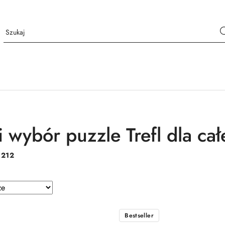
 wybór puzzle Trefl dla cał
:
212
e.
Bestseller