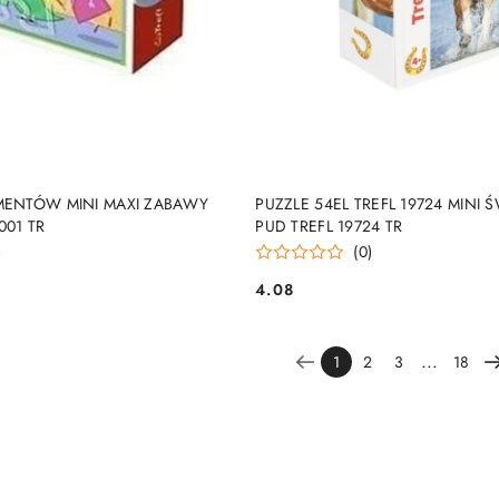
DUKT NIEDOSTĘPNY
PRODUKT NIEDOSTĘP
EMENTÓW MINI MAXI ZABAWY
PUZZLE 54EL TREFL 19724 MINI 
001 TR
PUD TREFL 19724 TR
)
(0)
4.08
Cena:
...
1
2
3
18