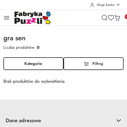
Moje konto
Przejdź do treści głównej
Przejdź do wyszukiwarki
Przejdź do moje konto
Przejdź do menu głównego
Przejdź do stopki
gra sen
Liczba produktów:
0
Kategorie
Filtruj
Brak produktów do wyświetlenia
Dane adresowe