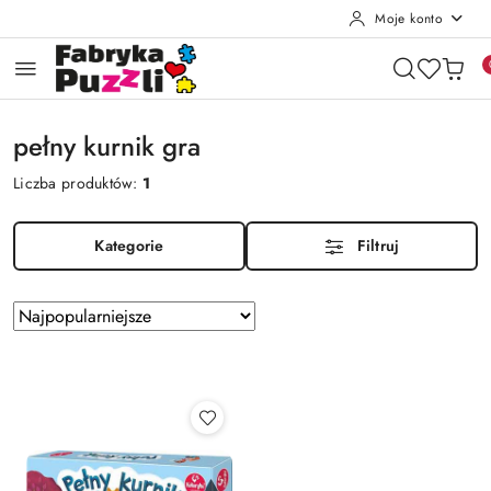
Moje konto
Przejdź do treści głównej
Przejdź do wyszukiwarki
Przejdź do moje konto
Przejdź do menu głównego
Przejdź do stopki
pełny kurnik gra
Liczba produktów:
1
Kategorie
Filtruj
Zastosowano
Sortuj
według
sortowanie:
Najpopularniejsze.