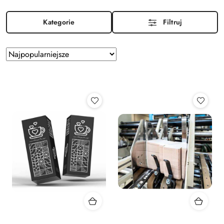
Kategorie
Filtruj
Zastosowano
Sortuj
według
sortowanie:
Najpopularniejsze.