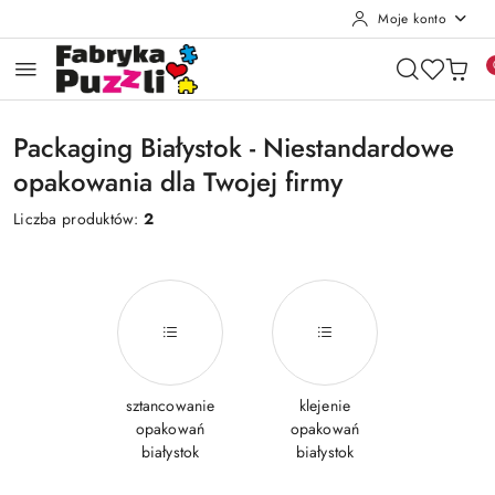
Moje konto
Przejdź do treści głównej
Przejdź do wyszukiwarki
Przejdź do moje konto
Przejdź do menu głównego
Przejdź do stopki
Packaging Białystok - Niestandardowe
opakowania dla Twojej firmy
Liczba produktów:
2
sztancowanie
klejenie
opakowań
opakowań
białystok
białystok