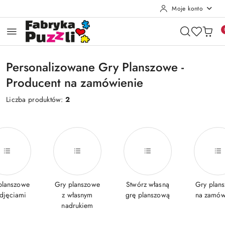
Moje konto
Przejdź do treści głównej
Przejdź do wyszukiwarki
Przejdź do moje konto
Przejdź do menu głównego
Przejdź do stopki
Personalizowane Gry Planszowe -
Producent na zamówienie
Liczba produktów:
2
planszowe
Gry planszowe
Stwórz własną
Gry plan
zdjęciami
z własnym
grę planszową
na zamów
nadrukiem