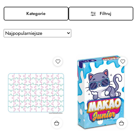
Kategorie
Filtruj
Zastosowano
Sortuj
według
sortowanie:
Najpopularniejsze.