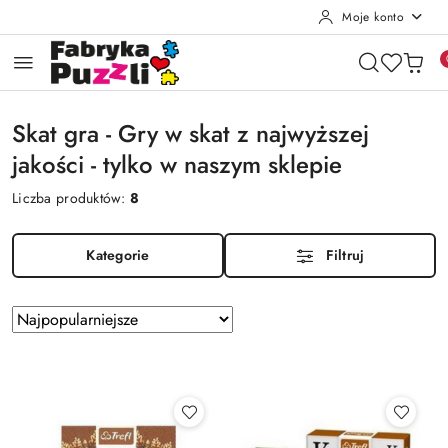
Moje konto
Przejdź do treści głównej
Przejdź do wyszukiwarki
Przejdź do moje konto
Przejdź do menu głównego
Przejdź do stopki
Skat gra - Gry w skat z najwyższej
jakości - tylko w naszym sklepie
Liczba produktów:
8
Kategorie
Filtruj
Zastosowano
Sortuj
według
sortowanie:
Najpopularniejsze.